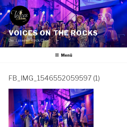
Zum
Inhalt
springen
VOICES ON THE ROCKS
Der Essener Rock Chor
Menü
FB_IMG_1546552059597 (1)