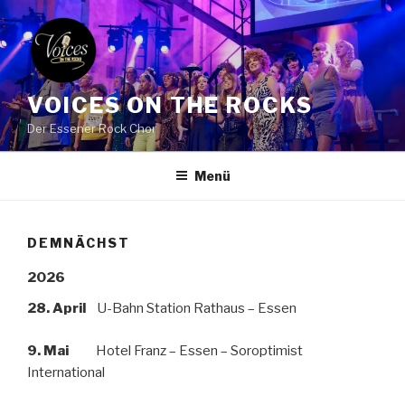
Zum
Inhalt
springen
VOICES ON THE ROCKS
Der Essener Rock Chor
Menü
DEMNÄCHST
2026
28. April
U-Bahn Station Rathaus – Essen
9. Mai
Hotel Franz – Essen – Soroptimist
International