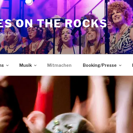
ES ON THE ROCKS
ock Chor
ns
Musik
Mitmachen
Booking/Presse