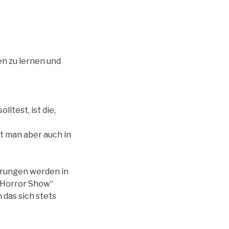
n zu lernen und
ltest, ist die,
t man aber auch in
derungen werden in
 Horror Show“
 das sich stets