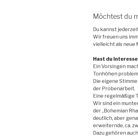
Möchtest du m
Du kannst jederzei
Wir freuen uns im
vielleicht als neu
Hast du Interess
Ein Vorsingen mache
Tonhöhen probleml
Die eigene Stimme 
der Probenarbeit.
Eine regelmäßige T
Wir sind ein munter
der „Bohemian Rha
deutlich, aber gena
erweiternde, ca. z
Dazu gehören auch