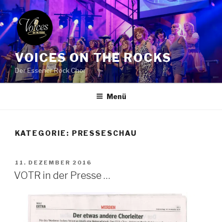
Zum
Inhalt
springen
VOICES ON THE ROCKS
Der Essener Rock Chor
Menü
KATEGORIE: PRESSESCHAU
VERÖFFENTLICHT
11. DEZEMBER 2016
AM
VOTR in der Presse …